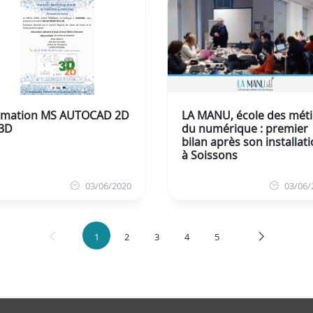
rmation MS AUTOCAD 2D
LA MANU, école des méti
 3D
du numérique : premier
bilan après son installat
à Soissons
03/06/2020
03/06/
1
2
3
4
5