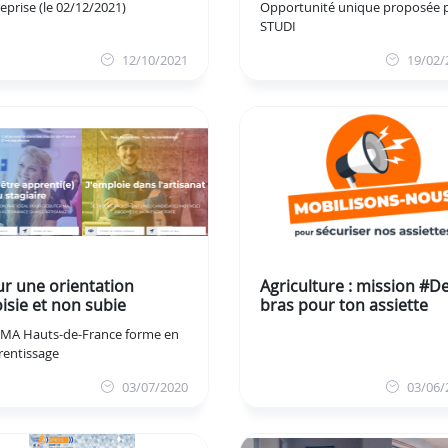
eprise (le 02/12/2021)
Opportunité unique proposée 
STUDI
12/10/2021
19/02/
r une orientation
Agriculture : mission #D
isie et non subie
bras pour ton assiette
CMA Hauts-de-France forme en
rentissage
03/07/2020
03/06/