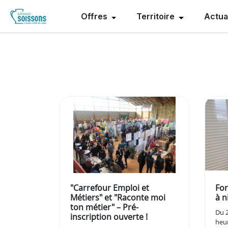
Offres
Territoire
Actua
"Carrefour Emploi et
For
Métiers" et "Raconte moi
à n
ton métier" – Pré-
Du 
inscription ouverte !
heur