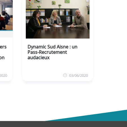
ers
Dynamic Sud Aisne : un
Pass-Recrutement
ion
audacieux
2020
03/06/2020