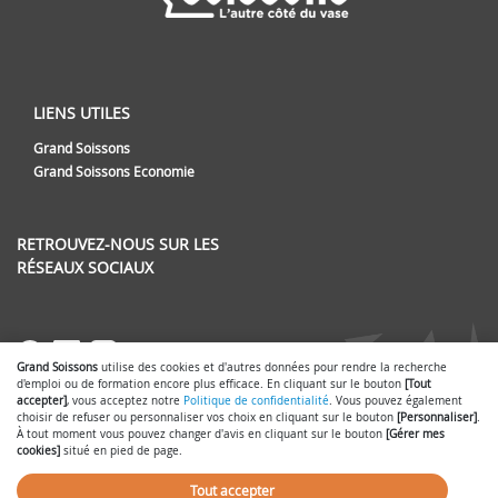
LIENS UTILES
Grand Soissons
Grand Soissons Economie
RETROUVEZ-NOUS SUR LES
RÉSEAUX SOCIAUX
Lien vers notre page Facebook
Lien vers notre page LinkedIn
Lien vers notre page Instag
Lien vers notre page Yout
Grand Soissons
utilise des cookies et d'autres données pour rendre la recherche
d'emploi ou de formation encore plus efficace. En cliquant sur le bouton
[Tout
accepter]
, vous acceptez notre
Politique de confidentialité
. Vous pouvez également
choisir de refuser ou personnaliser vos choix en cliquant sur le bouton
[Personnaliser]
.
À tout moment vous pouvez changer d'avis en cliquant sur le bouton
[Gérer mes
Accessibilité : partiellement conforme
Gérer mes cookies
-
-
cookies]
situé en pied de page.
Mentions légales
Conditions générales d'utilisation
-
-
Politique de confidentialité
Nous contacter
-
- © 2026
SmartForum
Tout accepter